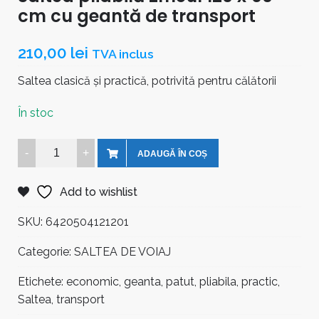
cm cu geantă de transport
210,00
lei
TVA inclus
Saltea clasică și practică, potrivită pentru călătorii
În stoc
Saltea
ADAUGĂ ÎN COȘ
pliabilă
Zmeul
Add to wishlist
120
x
SKU:
6420504121201
60
Categorie:
SALTEA DE VOIAJ
cm
cu
Etichete:
economic
,
geanta
,
patut
,
pliabila
,
practic
,
geantă
Saltea
,
transport
de