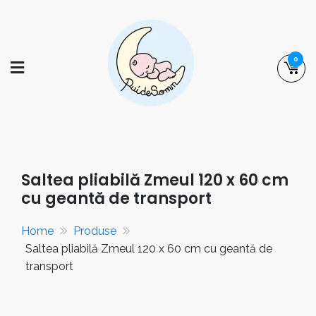
Skip
to
content
0
puidesomn.ro
Manufactură românească de familie,
specializată în realizarea de saltele,
așternuturi și accesorii pentru somnul
Saltea pliabilă Zmeul 120 x 60 cm
bebelușilor și al copiilor.
cu geantă de transport
Home
Produse
Saltea pliabilă Zmeul 120 x 60 cm cu geantă de
transport