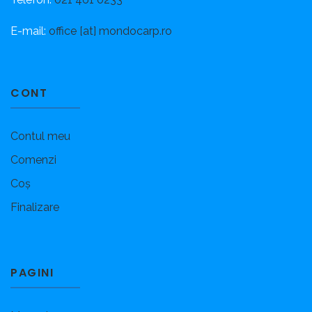
E-mail:
office [at] mondocarp.ro
CONT
Contul meu
Comenzi
Coș
Finalizare
PAGINI