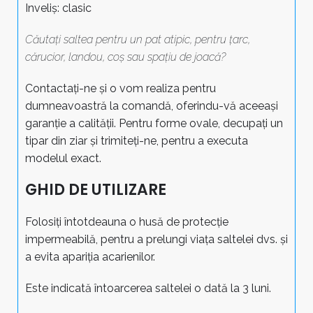
Inveliș: clasic
Căutați saltea pentru un pat atipic, pentru țarc,
cărucior, landou, coș sau spațiu de joacă?
Contactați-ne și o vom realiza pentru
dumneavoastră la comandă, oferindu-vă aceeași
garanție a calității. Pentru forme ovale, decupați un
tipar din ziar și trimiteți-ne, pentru a executa
modelul exact.
GHID DE UTILIZARE
Folosiți întotdeauna o husă de protecție
impermeabilă, pentru a prelungi viața saltelei dvs. și
a evita apariția acarienilor.
Este indicată întoarcerea saltelei o dată la 3 luni.