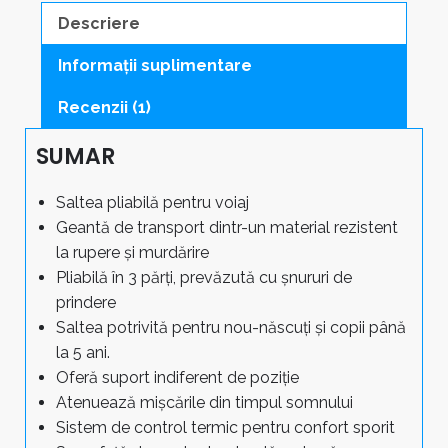
transport
Descriere
quantity
Informații suplimentare
Recenzii (1)
SUMAR
Saltea pliabilă pentru voiaj
Geantă de transport dintr-un material rezistent
la rupere și murdărire
Pliabilă în 3 părți, prevăzută cu șnururi de
prindere
Saltea potrivită pentru nou-născuți și copii până
la 5 ani.
Oferă suport indiferent de poziție
Atenuează mișcările din timpul somnului
Sistem de control termic pentru confort sporit