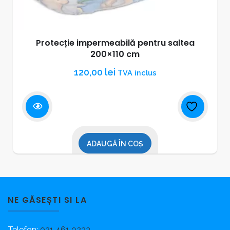
Protecție impermeabilă pentru saltea
200×110 cm
120,00
lei
TVA inclus
ADAUGĂ ÎN COȘ
NE GĂSEȘTI SI LA
Telefon:
021 461 0233