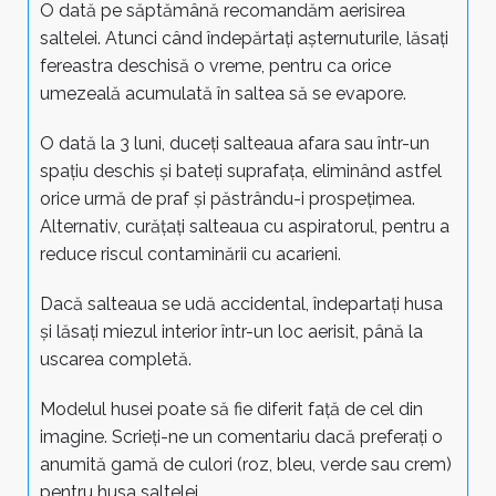
O dată pe săptămână recomandăm aerisirea
saltelei. Atunci când îndepărtați așternuturile, lăsați
fereastra deschisă o vreme, pentru ca orice
umezeală acumulată în saltea să se evapore.
O dată la 3 luni, duceți salteaua afara sau într-un
spațiu deschis și bateți suprafața, eliminând astfel
orice urmă de praf și păstrându-i prospețimea.
Alternativ, curățați salteaua cu aspiratorul, pentru a
reduce riscul contaminării cu acarieni.
Dacă salteaua se udă accidental, îndepartați husa
și lăsați miezul interior într-un loc aerisit, până la
uscarea completă.
Modelul husei poate să fie diferit față de cel din
imagine. Scrieți-ne un comentariu dacă preferați o
anumită gamă de culori (roz, bleu, verde sau crem)
pentru husa saltelei.