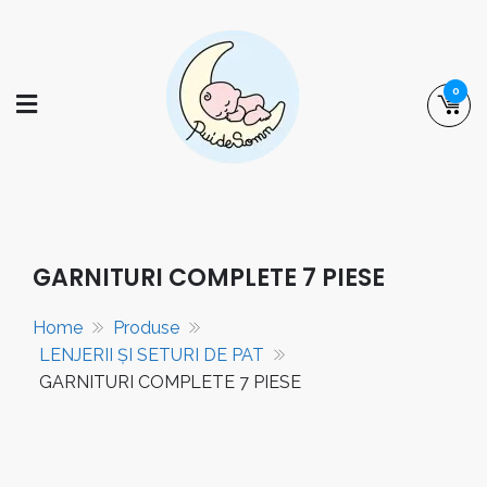
Skip
to
content
0
puidesomn.ro
Manufactură românească de familie,
specializată în realizarea de saltele,
așternuturi și accesorii pentru somnul
GARNITURI COMPLETE 7 PIESE
bebelușilor și al copiilor.
Home
Produse
LENJERII ȘI SETURI DE PAT
GARNITURI COMPLETE 7 PIESE