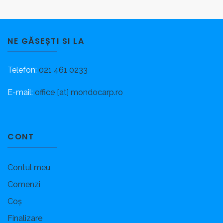
NE GĂSEȘTI SI LA
Telefon:
021 461 0233
E-mail:
office [at] mondocarp.ro
CONT
Contul meu
Comenzi
Coș
Finalizare