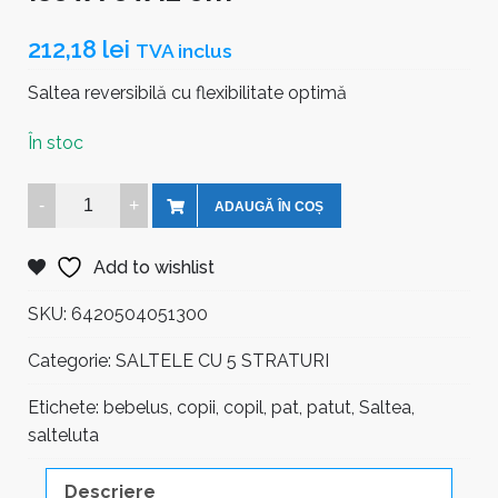
212,18
lei
TVA inclus
Saltea reversibilă cu flexibilitate optimă
În stoc
Saltea
ADAUGĂ ÎN COȘ
Norișor
cu
Add to wishlist
Lână
5
SKU:
6420504051300
Straturi
Categorie:
SALTELE CU 5 STRATURI
130
x
Etichete:
bebelus
,
copii
,
copil
,
pat
,
patut
,
Saltea
,
70
salteluta
x
12
Descriere