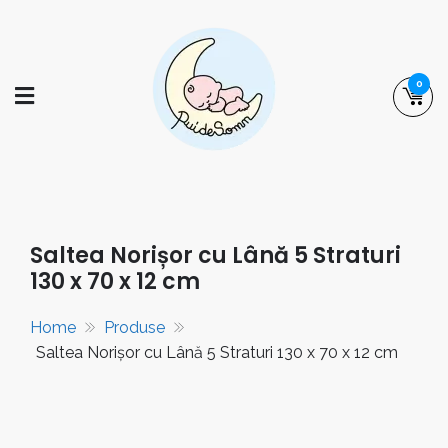
Skip
to
content
0
puidesomn.ro
Manufactură românească de familie,
specializată în realizarea de saltele,
așternuturi și accesorii pentru somnul
Saltea Norișor cu Lână 5 Straturi
bebelușilor și al copiilor.
130 x 70 x 12 cm
Home
Produse
Saltea Norișor cu Lână 5 Straturi 130 x 70 x 12 cm