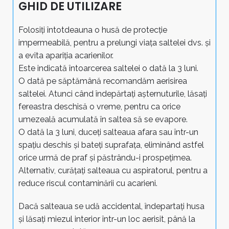
GHID DE UTILIZARE
Folosiți întotdeauna o husă de protecție
impermeabilă, pentru a prelungi viața saltelei dvs. și
a evita apariția acarienilor.
Este indicată întoarcerea saltelei o dată la 3 luni.
O dată pe săptămână recomandăm aerisirea
saltelei. Atunci când îndepărtați așternuturile, lăsați
fereastra deschisă o vreme, pentru ca orice
umezeală acumulată în saltea să se evapore.
O dată la 3 luni, duceți salteaua afara sau într-un
spațiu deschis și bateți suprafața, eliminând astfel
orice urmă de praf și păstrându-i prospețimea.
Alternativ, curățați salteaua cu aspiratorul, pentru a
reduce riscul contaminării cu acarieni.
Dacă salteaua se udă accidental, îndepartați husa
și lăsați miezul interior într-un loc aerisit, până la