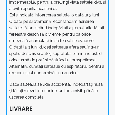
impermeabilă, pentru a prelungi viața saltelei dvs. și
a evita apariția acarienilor.
Este indicată întoarcerea saltelei o dată la 3 luni.
O dată pe săptămână recomandăm aerisirea
saltelei. Atunci când îndepărtați așternuturile, lăsați
fereastra deschisă o vreme, pentru ca orice
umezeală acumulată în saltea să se evapore.
O dată la 3 luni, duceți salteaua afara sau într-un
spațiu deschis și bateți suprafața, eliminând astfel
orice urmă de praf și păstrându-i prospețimea.
Alternativ, curățați salteaua cu aspiratorul, pentru a
reduce riscul contaminării cu acarieni.
Dacă salteaua se udă accidental, îndepartați husa
și lăsați miezul interior într-un loc aerisit, până la
uscarea completă.
LIVRARE