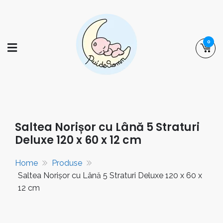
Skip
to
content
0
puidesomn.ro
Manufactură românească de familie,
specializată în realizarea de saltele,
așternuturi și accesorii pentru somnul
Saltea Norișor cu Lână 5 Straturi
bebelușilor și al copiilor.
Deluxe 120 x 60 x 12 cm
Home
Produse
Saltea Norișor cu Lână 5 Straturi Deluxe 120 x 60 x
12 cm