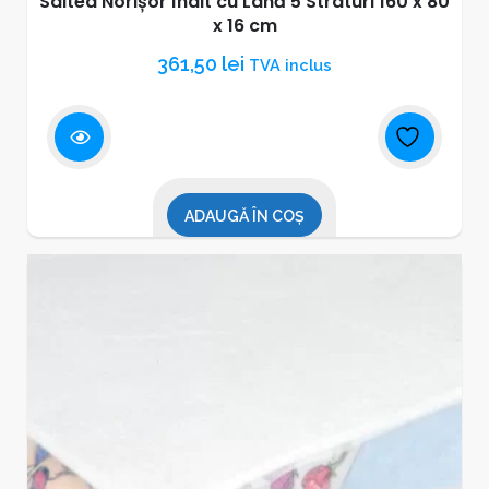
Saltea Norișor Înalt cu Lână 5 Straturi 160 x 80
x 16 cm
361,50
lei
TVA inclus
ADAUGĂ ÎN COȘ