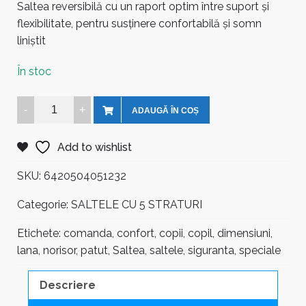
Saltea reversibilă cu un raport optim între suport și
flexibilitate, pentru susținere confortabilă și somn
liniștit
În stoc
Saltea
ADAUGĂ ÎN COȘ
Norișor
cu
Add to wishlist
Lână
5
SKU:
6420504051232
Straturi
Categorie:
SALTELE CU 5 STRATURI
Deluxe
120
Etichete:
comanda
,
confort
,
copii
,
copil
,
dimensiuni
,
x
lana
,
norisor
,
patut
,
Saltea
,
saltele
,
siguranta
,
speciale
60
x
Descriere
12