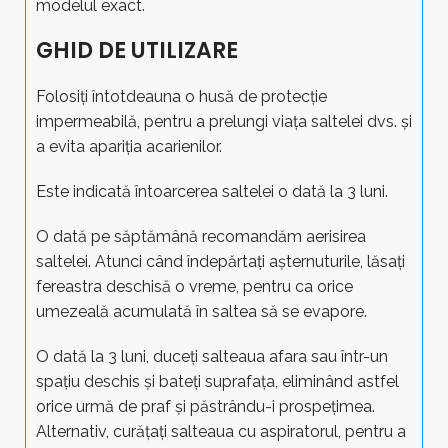
modelul exact.
GHID DE UTILIZARE
Folosiți întotdeauna o husă de protecție
impermeabilă, pentru a prelungi viața saltelei dvs. și
a evita apariția acarienilor.
Este indicată întoarcerea saltelei o dată la 3 luni.
O dată pe săptămână recomandăm aerisirea
saltelei. Atunci când îndepărtați așternuturile, lăsați
fereastra deschisă o vreme, pentru ca orice
umezeală acumulată în saltea să se evapore.
O dată la 3 luni, duceți salteaua afara sau într-un
spațiu deschis și bateți suprafața, eliminând astfel
orice urmă de praf și păstrându-i prospețimea.
Alternativ, curățați salteaua cu aspiratorul, pentru a