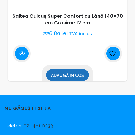
Saltea Culcuș Super Confort cu Lână 140×70
cm Grosime 12 cm
226,80
lei
TVA inclus
ADAUGĂ ÎN COȘ
NE GĂSEȘTI SI LA
Telefon:
021 461 0233