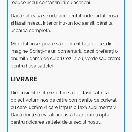
reduce riscul contaminării cu acarieni.
Dacă salteaua se udă accidental, îndepartați husa
și lăsați miezul interior într-un loc aerisit, până la
uscarea completă.
Modelul husei poate să fie diferit față de cel din
imagine. Scrieți-ne un comentariu dacă preferați o
anumită gamă de culori (roz, bleu, verde sau crem)
pentru husa saltelei.
LIVRARE
Dimensiunile saltelei o fac să fie clasificată ca
obiect voluminos de către companiile de curierat
cu care lucrăm și care impun o taxă suplimentară.
Dacă doriți să evitați această taxă, puteți opta
pentru ridicarea saltelei de la sediul nostru.