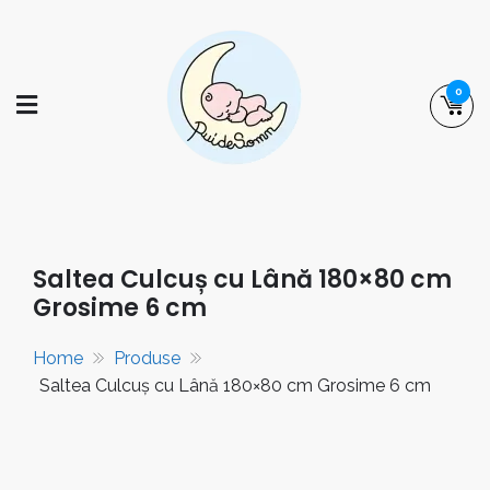
Skip
to
content
0
puidesomn.ro
Manufactură românească de familie,
specializată în realizarea de saltele,
așternuturi și accesorii pentru somnul
Saltea Culcuș cu Lână 180×80 cm
bebelușilor și al copiilor.
Grosime 6 cm
Home
Produse
Saltea Culcuș cu Lână 180×80 cm Grosime 6 cm