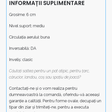
INFORMAȚII SUPLIMENTARE
Grosime: 6 cm
Nivel suport: mediu
Circulația aerului: buna
Inversabilă: DA
Inveliș: clasic
Căutați saltea pentru un pat atipic, pentru țarc,
cărucior, landou, coș sau spațiu de joacă?
Contactați-ne și o vom realiza pentru
dumneavoastră la comandă, oferindu-vă aceeași
garanție a calității. Pentru forme ovale, decupați un
tipar din ziar și trimiteți-ne, pentru a executa