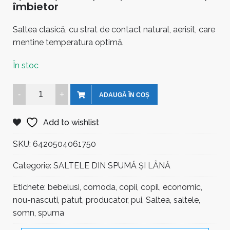
îmbietor
Saltea clasică, cu strat de contact natural, aerisit, care
mentine temperatura optimă.
În stoc
Saltea
ADAUGĂ ÎN COȘ
Culcuș
cu
Add to wishlist
Lână
180x80
SKU:
6420504061750
cm
Categorie:
SALTELE DIN SPUMĂ ȘI LÂNĂ
Grosime
6
Etichete:
bebelusi
,
comoda
,
copii
,
copil
,
economic
,
cm
nou-nascuti
,
patut
,
producator
,
pui
,
Saltea
,
saltele
,
quantity
somn
,
spuma