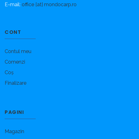
E-mail:
office [at] mondocarp.ro
CONT
Contul meu
Comenzi
Coș
Finalizare
PAGINI
Magazin