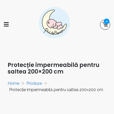
Skip
to
content
0
puidesomn.ro
Manufactură românească de familie,
specializată în realizarea de saltele,
așternuturi și accesorii pentru somnul
Protecție impermeabilă pentru
bebelușilor și al copiilor.
saltea 200×200 cm
Home
Produse
Protecție impermeabilă pentru saltea 200×200 cm