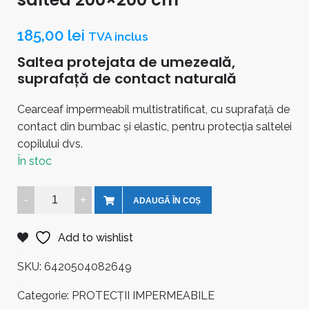
185,00
lei
TVA inclus
Saltea protejata de umezeală,
suprafață de contact naturală
Cearceaf impermeabil multistratificat, cu suprafață de
contact din bumbac și elastic, pentru protecția saltelei
copilului dvs.
În stoc
Protecție
ADAUGĂ ÎN COȘ
impermeabilă
pentru
Add to wishlist
saltea
200x200
SKU:
6420504082649
cm
Categorie:
PROTECȚII IMPERMEABILE
quantity