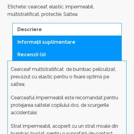
Etichete:
cearceaf
,
elastic
,
impermeabil
,
multistratificat
,
protectie
,
Saltea
Descriere
Informații suplimentare
Recenzii (0)
Cearceaf multistratificat de bumbac peliculizat,
prevăzut cu elastic pentru o fixare optimă pe
saltea;
Cearceaful impermeabil este recomandat pentru
protejarea saltelei copilului dvs. de scurgerile
accidentale;
Strat impermeabil, acoperit cu un strat moale din
bumbac buclat, pentru o suprafață de contact