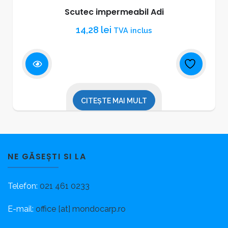
Scutec impermeabil Adi
14,28
lei
TVA inclus
CITEȘTE MAI MULT
NE GĂSEȘTI SI LA
Telefon:
021 461 0233
E-mail:
office [at] mondocarp.ro