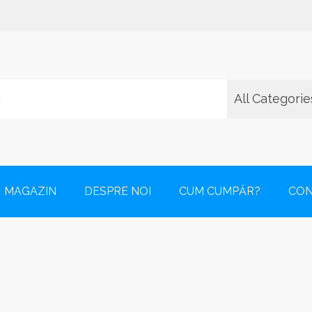
All Categorie
zarea de saltele, așternuturi și accesorii pentru somnul bebelușil
MAGAZIN
DESPRE NOI
CUM CUMPĂR?
CO