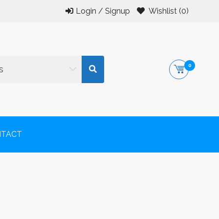
Login / Signup
Wishlist
(0)
0
s
or și al copiilor.
NTACT