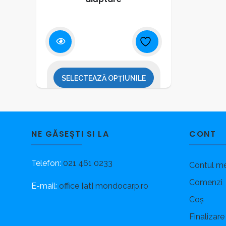
Acest
produs
are
mai
multe
SELECTEAZĂ OPȚIUNILE
variații.
Opțiunile
Acest
pot
produs
fi
are
alese
mai
NE GĂSEȘTI SI LA
CONT
în
multe
pagina
variații.
Telefon:
021 461 0233
Contul m
produsului.
Opțiunile
pot
Comenzi
E-mail:
office [at] mondocarp.ro
fi
Coș
alese
Finalizare
în