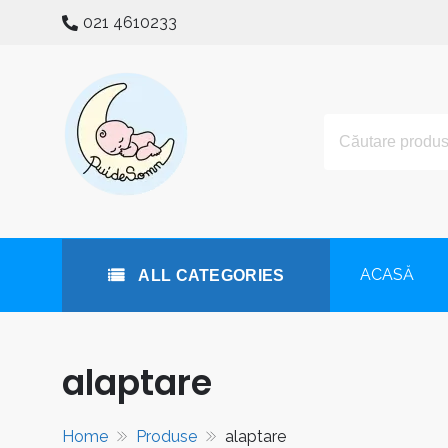
Skip
021 4610233
to
content
All Categories
puidesomn.ro
Manufactură românească de familie, specializată în reali
ACASĂ
ALL CATEGORIES
alaptare
Home
Produse
alaptare