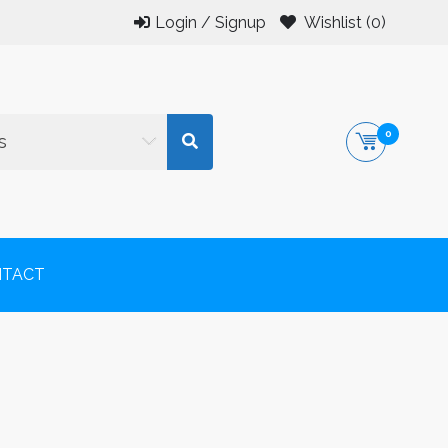
Login / Signup
Wishlist
(0)
0
s
or și al copiilor.
NTACT