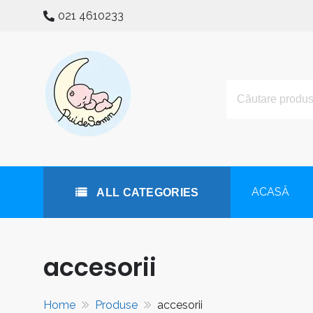
Skip
021 4610233
to
content
All Categories
puidesomn.ro
Manufactură românească de familie, specializată în reali
ACASĂ
ALL CATEGORIES
accesorii
Home
Produse
accesorii