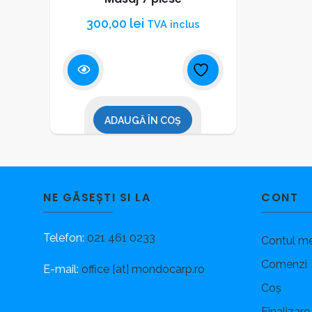
300,00
lei
TVA inclus
ADAUGĂ ÎN COȘ
NE GĂSEȘTI SI LA
CONT
Telefon:
021 461 0233
Contul m
Comenzi
E-mail:
office [at] mondocarp.ro
Coș
Finalizare