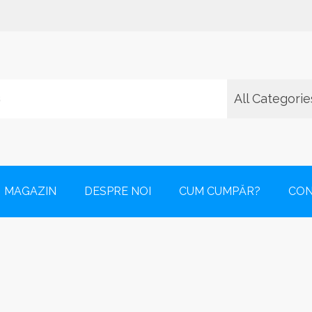
All Categorie
zarea de saltele, așternuturi și accesorii pentru somnul bebelușil
MAGAZIN
DESPRE NOI
CUM CUMPĂR?
CO